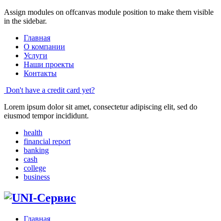
Assign modules on offcanvas module position to make them visible
in the sidebar.
Главная
О компании
Услуги
Наши проекты
Контакты
Don't have a credit card yet?
Lorem ipsum dolor sit amet, consectetur adipiscing elit, sed do
eiusmod tempor incididunt.
health
financial report
banking
cash
college
business
Главная