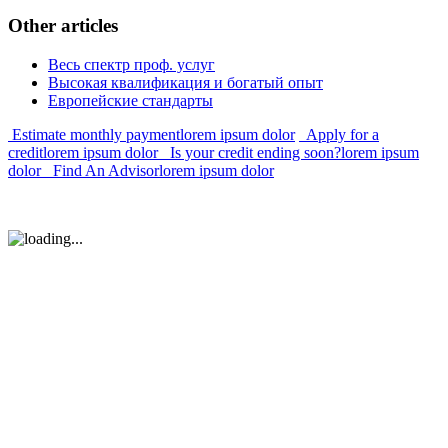
Other
articles
Весь спектр проф. услуг
Высокая квалификация и богатый опыт
Европейские стандарты
Estimate monthly payment
lorem ipsum dolor
Apply for a
credit
lorem ipsum dolor
Is your credit ending soon?
lorem ipsum
dolor
Find An Advisor
lorem ipsum dolor