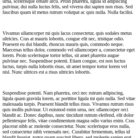
urna, scelerisque ornare arcu. Proin pharetra, ligula id adipiscing
pulvinar, dui nulla luctus felis, sed viverra dui sapien non risus. Sed
faucibus quam id metus rutrum volutpat ac quis nulla. Nulla facilisi.
Vivamus ullamcorper mi quis lacus consectetur, quis sodales metus
ultricies. Cras at mauris lobortis, congue elit nec, tristique odio.
Praesent eu dui blandit, rhoncus mauris quis, commodo neque.
Maecenas tellus dolor, commodo vel ullamcorper a, consectetur eget
lorem. Proin scelerisque tortor tellus, sit amet pharetra augue
pulvinar nec. Suspendisse potenti. Etiam congue, est non luctus
luctus, turpis nulla lobortis risus, sit amet tempor tortor lorem vel
nisl. Nunc ultrices est a risus ultricies lobortis.
Suspendisse potenti. Nam pharetra, orci nec rutrum adipiscing,
ligula quam gravida lorem, ac porttitor ligula mi quis nulla. Sed vitae
malesuada turpis. Praesent blandit tellus risus. Vivamus rutrum risus
quis mollis pulvinar. Ut euismod enim urna, nec ullamcorper orci
blandit ac. Donec dapibus, nunc tincidunt rutrum eleifend, elit dolor
pellentesque felis, vitae condimentum magna odio varius enim. Cras
placerat nibh ac molestie consectetur. Nunc scelerisque eros nulla,
sed consectetur nibh venenatis nec. Curabitur fermentum, tellus id
blandit feugiat, tortor quam suscipit libero, sed molestie sapien erat