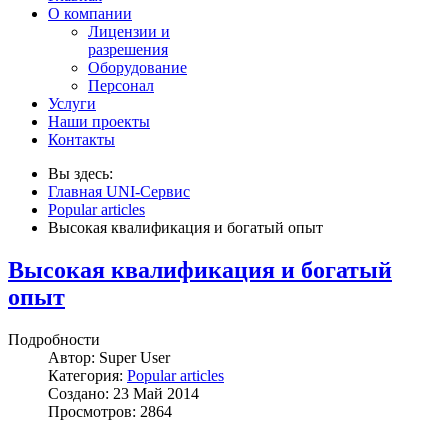
О компании
Лицензии и
разрешения
Оборудование
Персонал
Услуги
Наши проекты
Контакты
Вы здесь:
Главная UNI-Сервис
Popular articles
Высокая квалификация и богатый опыт
Высокая квалификация и богатый
опыт
Подробности
Автор:
Super User
Категория:
Popular articles
Создано: 23 Май 2014
Просмотров: 2864