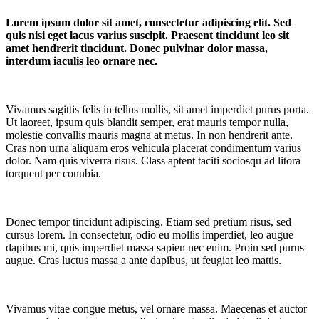
Lorem ipsum dolor sit amet, consectetur adipiscing elit. Sed
quis nisi eget lacus varius suscipit. Praesent tincidunt leo sit
amet hendrerit tincidunt. Donec pulvinar dolor massa,
interdum iaculis leo ornare nec.
Vivamus sagittis felis in tellus mollis, sit amet imperdiet purus porta.
Ut laoreet, ipsum quis blandit semper, erat mauris tempor nulla,
molestie convallis mauris magna at metus. In non hendrerit ante.
Cras non urna aliquam eros vehicula placerat condimentum varius
dolor. Nam quis viverra risus. Class aptent taciti sociosqu ad litora
torquent per conubia.
Donec tempor tincidunt adipiscing. Etiam sed pretium risus, sed
cursus lorem. In consectetur, odio eu mollis imperdiet, leo augue
dapibus mi, quis imperdiet massa sapien nec enim. Proin sed purus
augue. Cras luctus massa a ante dapibus, ut feugiat leo mattis.
Vivamus vitae congue metus, vel ornare massa. Maecenas et auctor